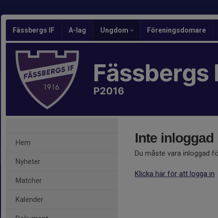
Fässbergs IF
A-lag
Ungdom
Föreningsdomare
Fässbergs 
P2016
Inte inloggad
Hem
Du måste vara inloggad fö
Nyheter
Klicka här för att logga in
Matcher
Kalender