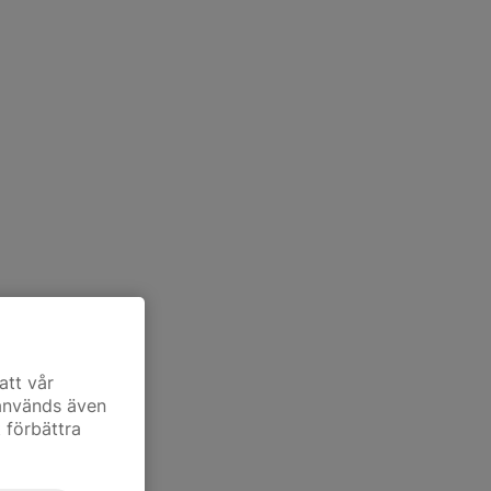
att vår
 används även
t förbättra