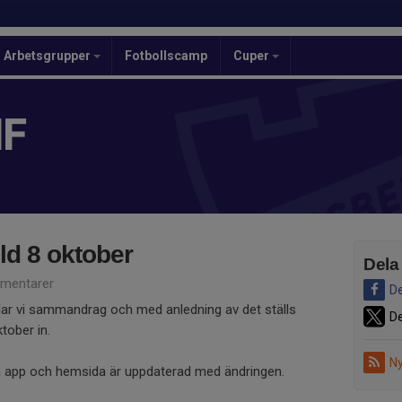
Arbetsgrupper
Fotbollscamp
Cuper
IF
lld 8 oktober
Dela
mentarer
De
lar vi sammandrag och med anledning av det ställs
De
tober in.
Ny
ia app och hemsida är uppdaterad med ändringen.