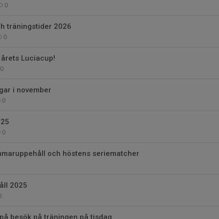
0
h träningstider 2026
0
 årets Luciacup!
0
gar i november
0
025
0
ommaruppehåll och höstens seriematcher
ll 2025
0
på besök på träningen på tisdag