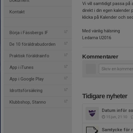
Dokument
Vi vill samtidigt passa på 
direkt i din egen kalender p
Kontakt
klicka på Kalender och s
Med vänlig hälsning
Börja i Fässbergs IF
Ledarna U2016
De 10 föräldrabudorden
Praktisk föräldrainfo
Kommentarer
App i iTunes
App i Google Play
Idrottsförsäkring
Tidigare nyheter
Klubbshop, Stanno
Datum inför s
15 jun, 21:10
Samtycke för r