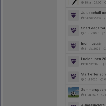
18 jan, 21:05
Juluppehåll oc
24 nov 2025
Snart dags för
6 nov 2025
Inomhustränin
31 okt 2025
Luciacupen 2
20 okt 2025
Start efter s
5 jul 2025
0
Sommaruppehå
1 jun 2025
A-lagsspelare 