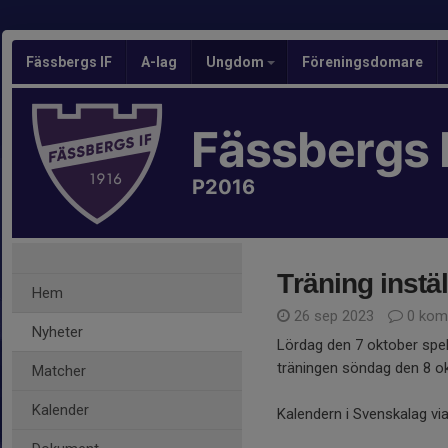
Fässbergs IF
A-lag
Ungdom
Föreningsdomare
Fässbergs 
P2016
Träning instä
Hem
26 sep 2023
0 kom
Nyheter
Lördag den 7 oktober spe
träningen söndag den 8 ok
Matcher
Kalender
Kalendern i Svenskalag v