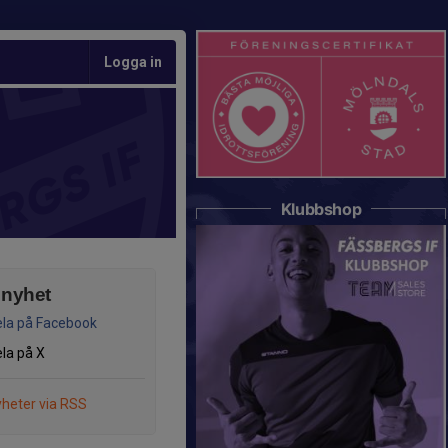
Logga in
Klubbshop
 nyhet
la på Facebook
la på X
heter via RSS