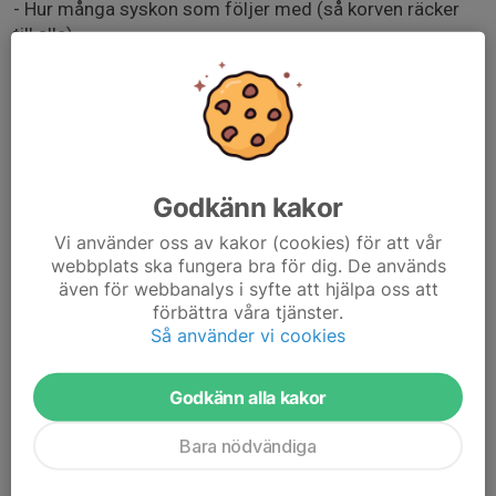
- Hur många syskon som följer med (så korven räcker
till alla).
- Eventuell allergi eller kostpreferenser.
Ta gärna med filt eller något annat att sitta på.
Om ni har brännbollsutrustning hemma får ni jättegärna
ta med den, och alla roliga lekförslag mottages
Godkänn kakor
tacksamt!
Vi använder oss av kakor (cookies) för att vår
Hälsningar,
webbplats ska fungera bra för dig. De används
även för webbanalys i syfte att hjälpa oss att
Jens (Lukas pappa) & Conrad (Benjamin N. pappa)
förbättra våra tjänster.
Aktivitetsgruppen
Så använder vi cookies
Godkänn alla kakor
Bara nödvändiga