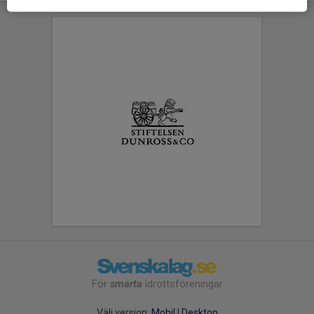
För
smarta
idrottsföreningar
Välj version:
Mobil
|
Desktop