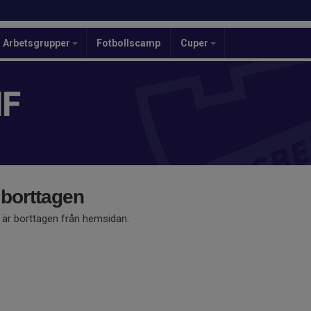
Arbetsgrupper
Fotbollscamp
Cuper
IF
 borttagen
å är borttagen från hemsidan.