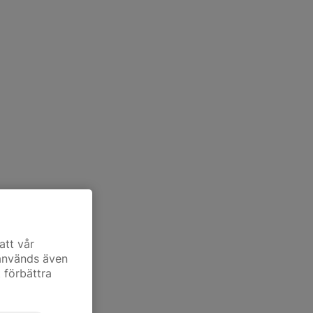
att vår
 används även
t förbättra