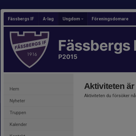
Fässbergs IF
A-lag
Ungdom
Föreningsdomare
Fässbergs 
P2015
Aktiviteten är
Hem
Aktiviteten du försöker n
Nyheter
Truppen
Kalender