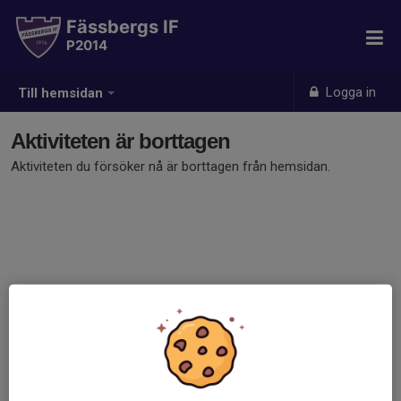
Fässbergs IF
P2014
Logga in
Till hemsidan
Aktiviteten är borttagen
Aktiviteten du försöker nå är borttagen från hemsidan.