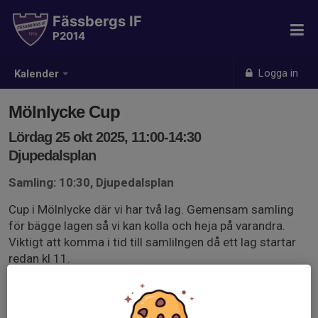
Fässbergs IF
P2014
Logga in
Kalender
Mölnlycke Cup
Lördag 25 okt 2025, 11:00-14:30
Djupedalsplan
Samling: 10:30, Djupedalsplan
Cup i Mölnlycke där vi har två lag. Gemensam samling
för bägge lagen så vi kan kolla och heja på varandra.
Viktigt att komma i tid till samlilngen då ett lag startar
redan kl 11.
Lag lila spelar 11.00, 12.00 och 13.30 mot Älvsborg, BK
Häcken och Mölndal