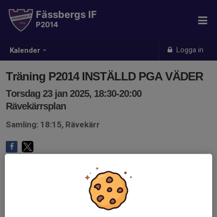
Fässbergs IF
P2014
Logga in
Kalender
Träning P2014 INSTÄLLD PGA VÄDER
Torsdag 23 jan 2025, 18:30-20:00
Rävekärrsplan
Samling: 18:15, Rävekärr