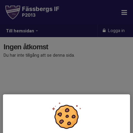
Fässbergs IF
P2013
Logga in
Till hemsidan
Ingen åtkomst
Du har inte tillgång att se denna sida.