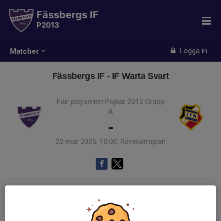
Fässbergs IF
P2013
Logga in
Matcher
Fässbergs IF - IF Warta Svart
Fair playserien Pojkar 2013 Grupp
A
-
22 mar 2025, 10:00, Rävekärrsplan
Samling 09:15
Endast kallade kunde anmäla sig till aktiviteten. 11 personer var kallade.
Logga in här