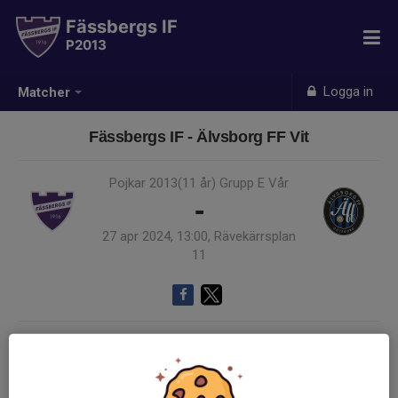
Fässbergs IF
P2013
Logga in
Matcher
Fässbergs IF - Älvsborg FF Vit
Pojkar 2013(11 år) Grupp E Vår
-
27 apr 2024, 13:00, Rävekärrsplan
11
Samling 12:15
Endast kallade kunde anmäla sig till aktiviteten. 11 personer var kallade.
Logga in här