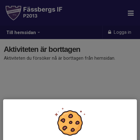
Fässbergs IF
P2013
Logga in
Till hemsidan
Aktiviteten är borttagen
Aktiviteten du försöker nå är borttagen från hemsidan.