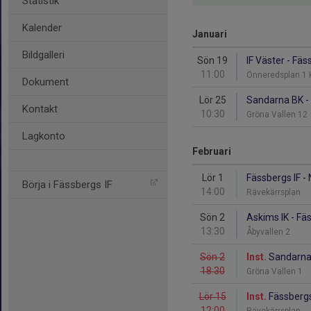
Statistik
Kalender
Januari
Bildgalleri
Sön 19
IF Väster - Fäss
11:00
Önneredsplan 1 
Dokument
Lör 25
Sandarna BK - 
Kontakt
10:30
Gröna Vallen 12
Lagkonto
Februari
Lör 1
Fässbergs IF -
Börja i Fässbergs IF
14:00
Rävekärrsplan
Sön 2
Askims IK - Fäs
13:30
Åbyvallen 2
Sön 2
Inst.
Sandarna 
18:30
Gröna Vallen 1
Lör 15
Inst.
Fässbergs
12:00