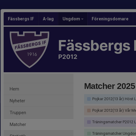
Fässbergs IF
A-lag
Ungdom
Föreningsdomare
Fässbergs 
P2012
Matcher 2025
Hem
Pojkar 2012(13 år) Höst 
Nyheter
Pojkar 2012(13 år) Vår M
Truppen
Träningsmatcher P2012 L
Matcher
Träningsmatcher Ungdomar Gö