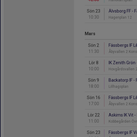
Rävekärrsplan
Sön 23
Älvsborg FF - F
10:30
Hagenplan 12
Mars
Sön 2
Fässbergs IF Lil
11:30
Åbyvallen 2 Kon
Lör 8
IK Zenith Grön 
10:00
Hovgårdsvallen 
Sön 9
Backatorp IF - 
18:00
Lillhagsplan
Sön 16
Fässbergs IF Li
17:00
Åbyvallen 2 Kon
Lör 22
Askims IK Vit -
11:00
Kobbegården Öv
Sön 23
Fässbergs IF Vi