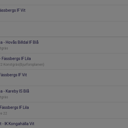
ässbergs IF Vit
a - Hovås Billdal IF Blå
stgräs
- Fässbergs IF Lila
22 Konstgräs(Bjurforsplanen)
Fässbergs IF Vit
la - Kareby IS Blå
stgräs
 Fässbergs IF Lila
re 22
t - IK Kongahälla Vit