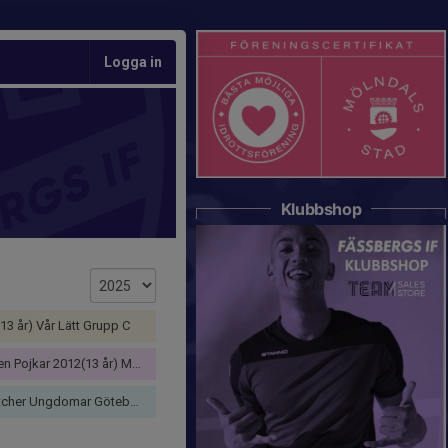
Logga in
Klubbshop
13 år) Vår Lätt Grupp C
ojkar 2012(13 år) Medel Grupp C
er Ungdomar Göteborg Pojk