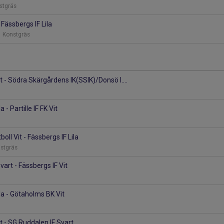
stgräs
 Fässbergs IF Lila
1 Konstgräs
t - Södra Skärgårdens IK(SSIK)/Donsö I....
a - Partille IF FK Vit
oll Vit - Fässbergs IF Lila
nstgräs
art - Fässbergs IF Vit
la - Götaholms BK Vit
t - SG Ruddalen IF Svart