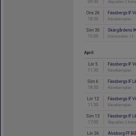
09:30
Åbyvallen 2 Kon
Ons 26
Fässbergs IF V
18:30
Rävekärrsplan
Sön 30
Skärgårdens IK 
15:00
Donsövallen 12
April
Lör 5
Fässbergs IF Vit
11:30
Rävekärrsplan
Sön 6
Fässbergs IF Li
18:30
Rävekärrsplan
Lör 12
Fässbergs IF Vit
11:30
Rävekärrsplan
Sön 13
Fässbergs IF Li
17:00
Åbyvallen 2 Kon
Lör 26
Älvsborg FF Blå