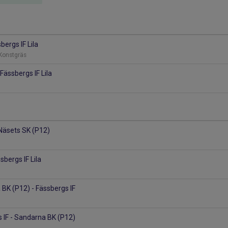
bergs IF Lila
Konstgräs
Fässbergs IF Lila
 Näsets SK (P12)
sbergs IF Lila
BK (P12) - Fässbergs IF
 IF - Sandarna BK (P12)