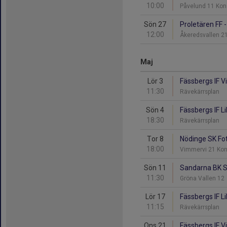
10:00
Påvelund 11 Kon
Sön 27
Proletären FF -
12:00
Åkeredsvallen 2
Maj
Lör 3
Fässbergs IF Vi
11:30
Rävekärrsplan
Sön 4
Fässbergs IF Lil
18:30
Rävekärrsplan
Tor 8
Nödinge SK Fotb
18:00
Vimmervi 21 Ko
Sön 11
Sandarna BK Sv
11:30
Gröna Vallen 12
Lör 17
Fässbergs IF Li
11:15
Rävekärrsplan
Ons 21
Fässbergs IF Vi