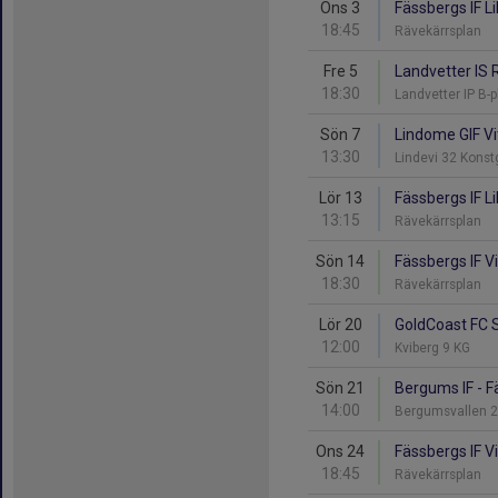
Ons 3
Fässbergs IF Li
18:45
Rävekärrsplan
Fre 5
Landvetter IS R
18:30
Landvetter IP B-
Sön 7
Lindome GIF Vit
13:30
Lindevi 32 Kons
Lör 13
Fässbergs IF Li
13:15
Rävekärrsplan
Sön 14
Fässbergs IF Vi
18:30
Rävekärrsplan
Lör 20
GoldCoast FC Sv
12:00
Kviberg 9 KG
Sön 21
Bergums IF - F
14:00
Bergumsvallen 
Ons 24
Fässbergs IF V
18:45
Rävekärrsplan