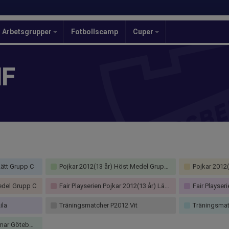
Arbetsgrupper
Fotbollscamp
Cuper
IF
Lätt Grupp C
Pojkar 2012(13 år) Höst Medel Grupp D
Pojkar 2012(
edel Grupp C
Fair Playserien Pojkar 2012(13 år) Lätt Grupp A
Fair Playserien P
ila
Träningsmatcher P2012 Vit
Träningsmatch
teborg Pojk