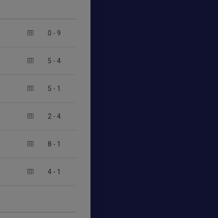
0
-
9
5
-
4
5
-
1
2
-
4
8
-
1
4
-
1