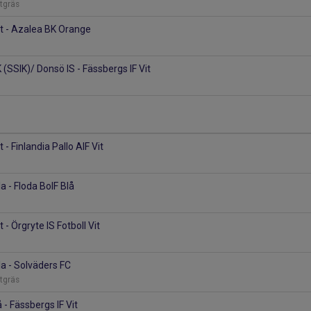
stgräs
it - Azalea BK Orange
(SSIK)/ Donsö IS - Fässbergs IF Vit
 - Finlandia Pallo AIF Vit
la - Floda BoIF Blå
 - Örgryte IS Fotboll Vit
la - Solväders FC
stgräs
 - Fässbergs IF Vit