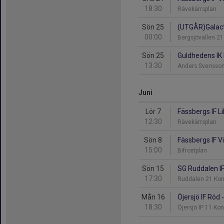
18:30
Rävekärrsplan
Sön 25
(UTGÅR)Galacti
00:00
Bergsjövallen 2
Sön 25
Guldhedens IK 
13:30
Anders Svensson
Juni
Lör 7
Fässbergs IF Lil
12:30
Rävekärrsplan
Sön 8
Fässbergs IF Vi
15:00
Bifrostplan
Sön 15
SG Ruddalen IF 
17:30
Ruddalen 21 Ko
Mån 16
Öjersjö IF Röd 
18:30
Öjersjö IP 11 Ko