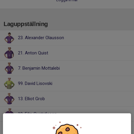
Laguppställning
23. Alexander Olausson
21. Anton Quist
7. Benjamin Mottalebi
99. David Lisovski
13. Elliot Grob
10. Filip Gustafsson
19. Levi Crona Gore