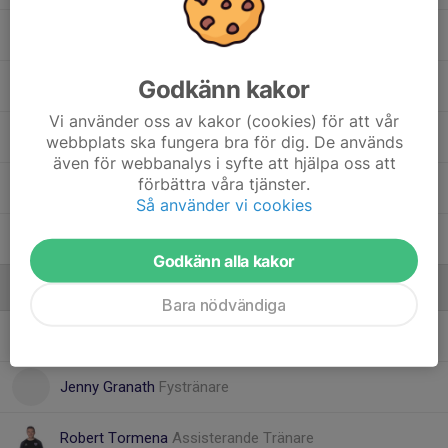
8. Liam Sahami
Godkänn kakor
3. Milo Kvillborn
Vi använder oss av kakor (cookies) för att vår
9. Sebastian Tormena
webbplats ska fungera bra för dig. De används
även för webbanalys i syfte att hjälpa oss att
förbättra våra tjänster.
31. Simon Johansson
Så använder vi cookies
26. Stefan Mocanu
Godkänn alla kakor
Ledare
Bara nödvändiga
Andreas Osbeck
Målvaktstränare / Assisterande Tränare
Jenny Granath
Fystränare
Robert Tormena
Assisterande Tränare