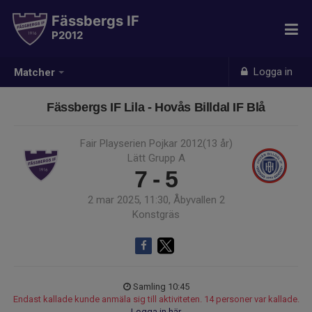
Fässbergs IF
P2012
Logga in
Matcher
Fässbergs IF Lila - Hovås Billdal IF Blå
Fair Playserien Pojkar 2012(13 år)
Lätt Grupp A
7 - 5
2 mar 2025, 11:30, Åbyvallen 2
Konstgräs
Samling 10:45
Endast kallade kunde anmäla sig till aktiviteten. 14 personer var kallade.
Logga in här