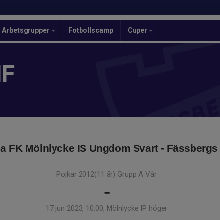
Arbetsgrupper
Fotbollscamp
Cuper
IF
la FK Mölnlycke IS Ungdom Svart - Fässbergs I
Pojkar 2012(11 år) Grupp A Vår
-
17 jun 2023, 10:00, Mölnlycke IP höger