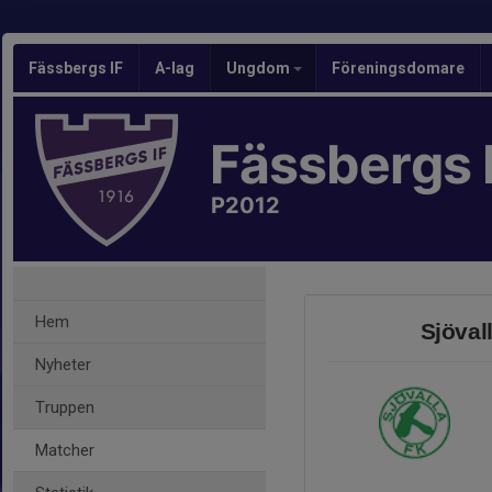
Fässbergs IF
A-lag
Ungdom
Föreningsdomare
Fässbergs 
P2012
Hem
Sjöval
Nyheter
Truppen
Matcher