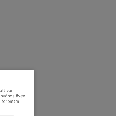
att vår
 används även
t förbättra