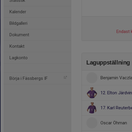
Statistik
Kalender
Bildgalleri
Endast k
Dokument
Kontakt
Lagkonto
Laguppställning
Benjamin Vaczla
Börja i Fässbergs IF
12. Elton Järdvi
17. Karl Reuterb
Oscar Öhman