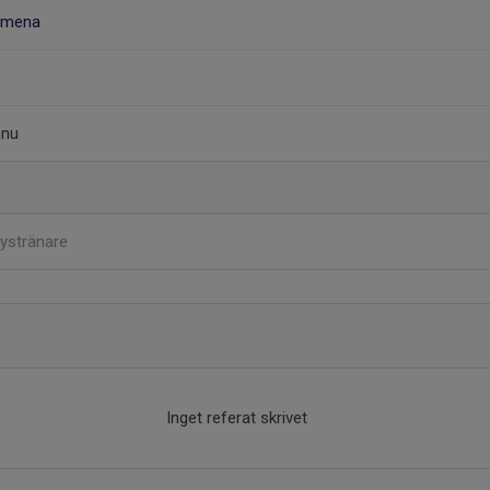
ormena
anu
ystränare
Inget referat skrivet