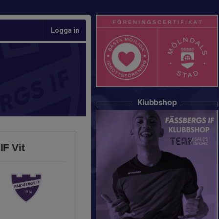
Logga in
Klubbshop
F Vit