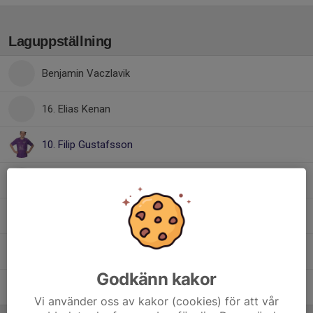
Laguppställning
Benjamin Vaczlavik
16. Elias Kenan
10. Filip Gustafsson
Malachi Turner
1. Melvin Sundelin
9. Sebastian Tormena
Godkänn kakor
5. Simon Olsson
Vi använder oss av kakor (cookies) för att vår