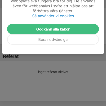
webbplats ska fungera bra för dig. De används
Ledare
även för webbanalys i syfte att hjälpa oss att
förbättra våra tjänster.
Jenny Granath
Fystränare
Så använder vi cookies
Robert Tormena
Assisterande Tränare
Godkänn alla kakor
Roberth Andersson
Huvudledare
Bara nödvändiga
Referat
Inget referat skrivet