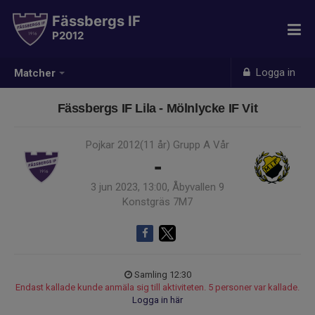
Fässbergs IF
P2012
Logga in
Matcher
Fässbergs IF Lila - Mölnlycke IF Vit
Pojkar 2012(11 år) Grupp A Vår
-
3 jun 2023, 13:00, Åbyvallen 9
Konstgräs 7M7
Samling 12:30
Endast kallade kunde anmäla sig till aktiviteten. 5 personer var kallade.
Logga in här