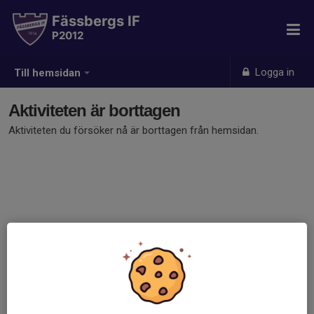
Fässbergs IF
P2012
Logga in
Till hemsidan
Aktiviteten är borttagen
Aktiviteten du försöker nå är borttagen från hemsidan.