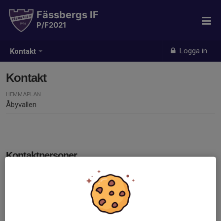
Fässbergs IF
P/F2021
Logga in
Kontakt
Kontakt
HEMMAPLAN
Åbyvallen
Kontaktpersoner
Rikard Olofsson
Uppstartsledare
070-787 49 50
fu@fassbergsif.se