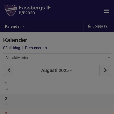
Fässbergs IF
P/F2020
Logga in
Kalender
Kalender
Gå till idag
|
Prenumerera
Augusti 2025
1
Fre
2
Lör
3