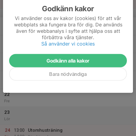
Sön
Godkänn kakor
v.34
Vi använder oss av kakor (cookies) för att vår
18
webbplats ska fungera bra för dig. De används
Mån
även för webbanalys i syfte att hjälpa oss att
förbättra våra tjänster.
19
Så använder vi cookies
Tis
20
Godkänn alla kakor
Ons
Bara nödvändiga
21
Tor
22
Fre
23
Lör
24
13:00
Utomhusträning