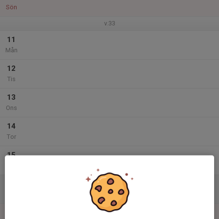
Sön
v.33
11
Mån
12
Tis
13
Ons
14
Tor
15
Fre
16
Lör
17