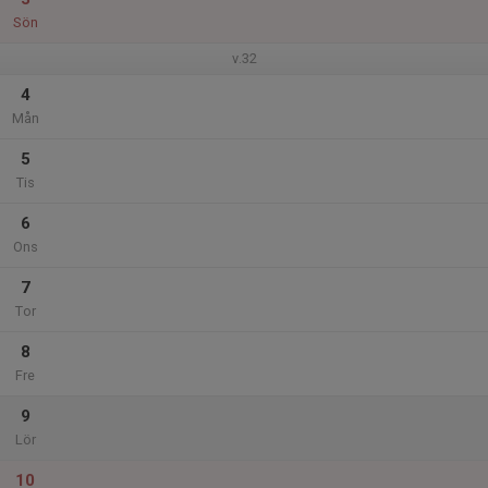
Sön
v.32
4
Mån
5
Tis
6
Ons
7
Tor
8
Fre
9
Lör
10