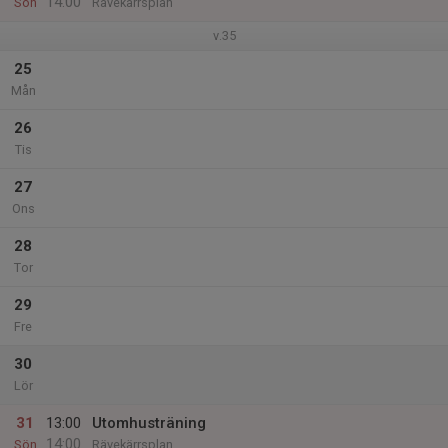
14:00
Sön
Rävekärrsplan
v.35
25
Mån
26
Tis
27
Ons
28
Tor
29
Fre
30
Lör
31
13:00
Utomhusträning
14:00
Sön
Rävekärrsplan