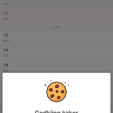
Lör
11
Sön
v.24
12
Mån
13
Tis
14
Ons
15
Tor
16
Fre
17
Godkänn kakor