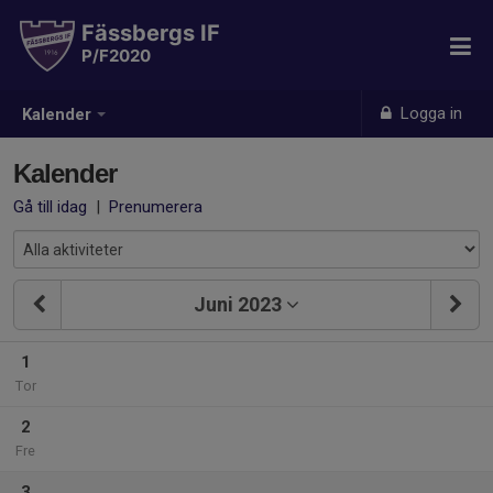
Fässbergs IF
P/F2020
Logga in
Kalender
Kalender
Gå till idag
|
Prenumerera
Juni 2023
1
Tor
2
Fre
3