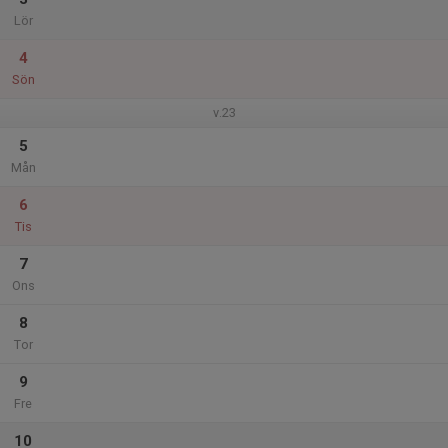
Lör
4
Sön
v.23
5
Mån
6
Tis
7
Ons
8
Tor
9
Fre
10