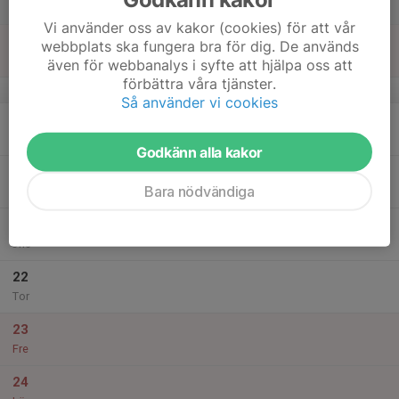
Lör
Vi använder oss av kakor (cookies) för att vår
18
webbplats ska fungera bra för dig. De används
Sön
även för webbanalys i syfte att hjälpa oss att
förbättra våra tjänster.
v.25
Så använder vi cookies
19
Mån
Godkänn alla kakor
20
Bara nödvändiga
Tis
21
Ons
22
Tor
23
Fre
24