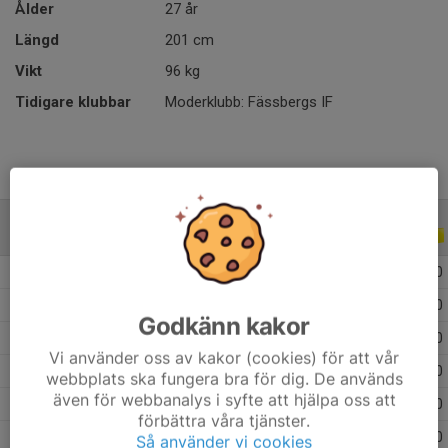
Ålder
27 år
Längd
201 cm
Vikt
96 kg
Tidigare klubbar
Moderklubb: Fässbergs IF
TRÄNINGSMATCHER
ALLA ÅR
2026 Träningsmatcher med AD Göteborg Herr
2
0
0
0
2025 Träningsmatcher med AD Göteborg Herr
1
0
0
0
Godkänn kakor
2024 Träningsmatcher Division 4 Herr Skåne
1
0
0
0
Vi använder oss av kakor (cookies) för att vår
2024 Träningsmatcher med AD Göteborg Herr
1
0
0
0
webbplats ska fungera bra för dig. De används
även för webbanalys i syfte att hjälpa oss att
2024 Träningsmatcher med AD Göteborg Herr
3
1
1
0
förbättra våra tjänster.
2023 Träningsmatcher Herrar, Västergötland
1
0
0
0
Så använder vi cookies