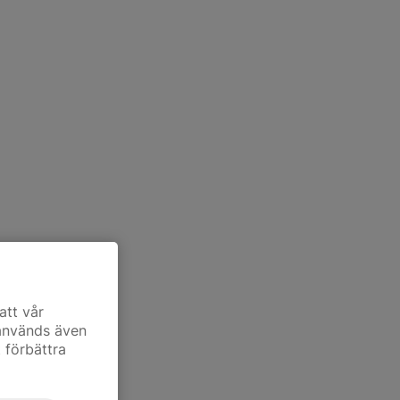
att vår
 används även
t förbättra