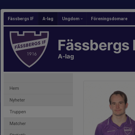
Fässbergs IF
A-lag
Ungdom
Föreningsdomare
Fässbergs 
A-lag
Hem
Nyheter
Truppen
Matcher