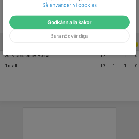
Ålder
27 år
Så använder vi cookies
Godkänn alla kakor
Bara nödvändiga
A-LAGSSERIER
2019
2019 Division 5B Herrar
17
1
1
0
Totalt
17
1
1
0