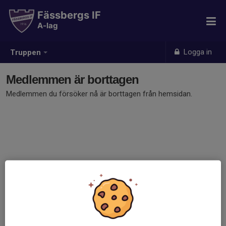
Fässbergs IF
A-lag
Logga in
Truppen
Medlemmen är borttagen
Medlemmen du försöker nå är borttagen från hemsidan.