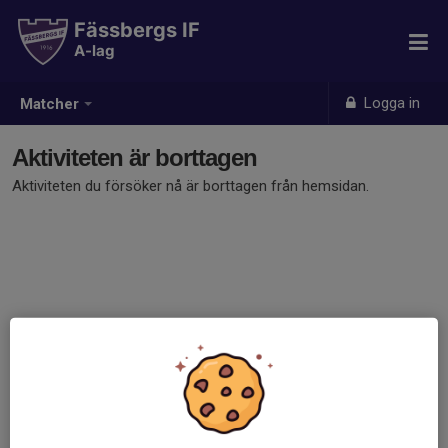
Fässbergs IF
A-lag
Logga in
Matcher
Aktiviteten är borttagen
Aktiviteten du försöker nå är borttagen från hemsidan.