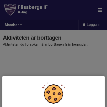
Fässbergs IF
A-lag
Logga in
Matcher
Aktiviteten är borttagen
Aktiviteten du försöker nå är borttagen från hemsidan.