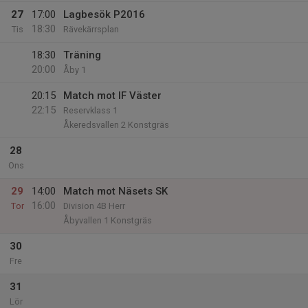
27
17:00
Lagbesök P2016
18:30
Tis
Rävekärrsplan
18:30
Träning
20:00
Åby 1
20:15
Match mot IF Väster
22:15
Reservklass 1
Åkeredsvallen 2 Konstgräs
28
Ons
29
14:00
Match mot Näsets SK
16:00
Tor
Division 4B Herr
Åbyvallen 1 Konstgräs
30
Fre
31
Lör