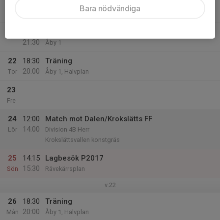
21
17:00
Lagbesök P2013
Bara nödvändiga
18:30
Ons
Rävekärrsplan
20:00
Träning
21:30
Åby 1
22
18:30
Träning
20:00
Tor
Åby 1, Halvplan
23
Fre
24
12:00
Match mot Dalen/Krokslätts FF
14:00
Lör
Division 4B Herr
Krokslättsvallen konstgräs
25
14:15
Lagbesök P2017
15:30
Sön
Rävekärrsplan
v.22
26
18:30
Träning
20:00
Mån
Åby 1, Halvplan