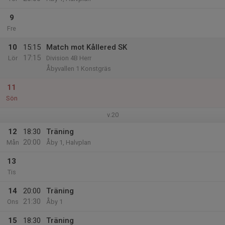
9
Fre
10
15:15
Match mot Kållered SK
17:15
Lör
Division 4B Herr
Åbyvallen 1 Konstgräs
11
Sön
v.20
12
18:30
Träning
20:00
Mån
Åby 1, Halvplan
13
Tis
14
20:00
Träning
21:30
Ons
Åby 1
15
18:30
Träning