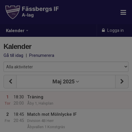
Fässbergs IF
A-lag
Logga in
Kalender
Kalender
Gå till idag
|
Prenumerera
Maj 2025
1
18:30
Träning
20:00
Tor
Åby 1, Halvplan
2
18:45
Match mot Mölnlycke IF
20:45
Fre
Division 4B Herr
Åbyvallen 1 Konstgräs