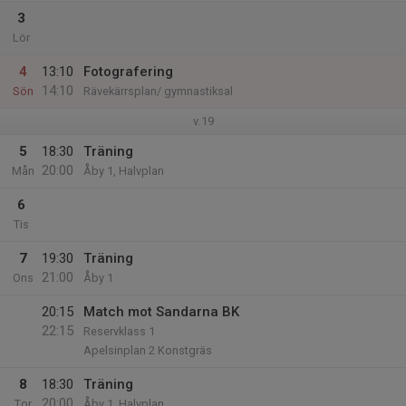
3
Lör
4
13:10
Fotografering
14:10
Sön
Rävekärrsplan/ gymnastiksal
v.19
5
18:30
Träning
20:00
Mån
Åby 1, Halvplan
6
Tis
7
19:30
Träning
21:00
Ons
Åby 1
20:15
Match mot Sandarna BK
22:15
Reservklass 1
Apelsinplan 2 Konstgräs
8
18:30
Träning
20:00
Tor
Åby 1, Halvplan