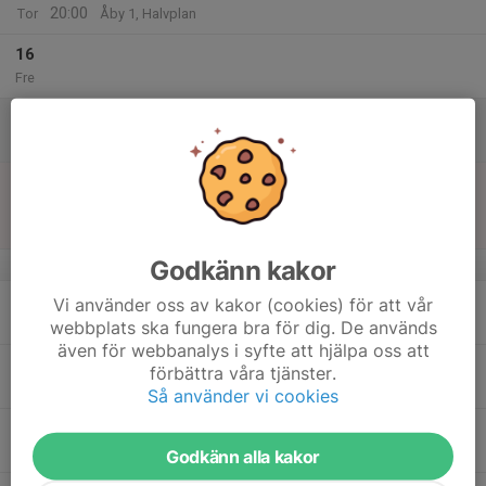
20:00
Tor
Åby 1, Halvplan
16
Fre
17
Lör
18
15:15
Match mot Pushers BK/Mashuggets BK
17:15
Sön
Division 4B Herr
Åbyvallen 1 Konstgräs
Godkänn kakor
v.21
19
18:30
Träning
Vi använder oss av kakor (cookies) för att vår
20:00
Mån
Åby 1, Halvplan
webbplats ska fungera bra för dig. De används
även för webbanalys i syfte att hjälpa oss att
20
17:00
Lagbesök P2014
förbättra våra tjänster.
18:30
Tis
Åby 2
Så använder vi cookies
18:30
Lagbesök P2015
20:00
Rävekärrsplan
Godkänn alla kakor