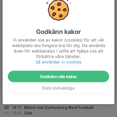
16
18:30
Träning
20:00
Ons
Åby 5 Gräs
17
Tor
Godkänn kakor
18
19:00
Match mot Guldhedens IK
20:30
Fre
Division 5B Herr
Vi använder oss av kakor (cookies) för att vår
Mossens IP 1 Gräs
webbplats ska fungera bra för dig. De används
även för webbanalys i syfte att hjälpa oss att
19
förbättra våra tjänster.
Lör
Så använder vi cookies
20
Sön
Godkänn alla kakor
v.34
Bara nödvändiga
21
18:30
Träning
20:00
Mån
Åby 1
22
18:15
Match mot Gothenburg West Football
19:45
Club
Tis