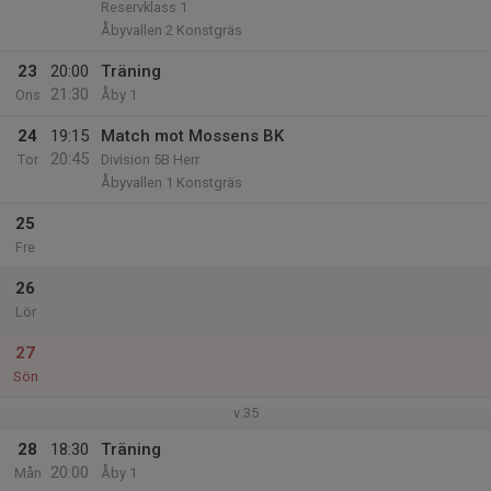
Reservklass 1
Åbyvallen 2 Konstgräs
23
20:00
Träning
21:30
Ons
Åby 1
24
19:15
Match mot Mossens BK
20:45
Tor
Division 5B Herr
Åbyvallen 1 Konstgräs
25
Fre
26
Lör
27
Sön
v.35
28
18:30
Träning
20:00
Mån
Åby 1