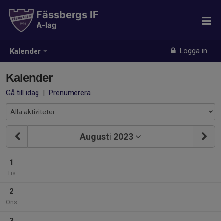
Fässbergs IF
A-lag
Logga in
Kalender
Kalender
Gå till idag
|
Prenumerera
Augusti 2023
1
Tis
2
Ons
3