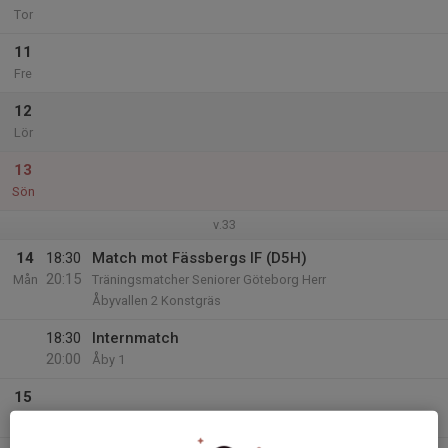
Tor
11
Fre
12
Lör
13
Sön
v.33
14
18:30
Match mot Fässbergs IF (D5H)
20:15
Mån
Träningsmatcher Seniorer Göteborg Herr
Åbyvallen 2 Konstgräs
18:30
Internmatch
20:00
Åby 1
15
Tis