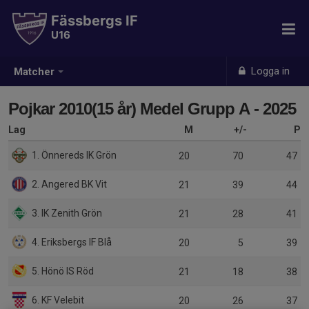
Fässbergs IF
U16
Logga in
Matcher
Pojkar 2010(15 år) Medel Grupp A - 2025
Lag
M
+/-
P
1. Önnereds IK Grön
20
70
47
2. Angered BK Vit
21
39
44
3. IK Zenith Grön
21
28
41
4. Eriksbergs IF Blå
20
5
39
5. Hönö IS Röd
21
18
38
6. KF Velebit
20
26
37