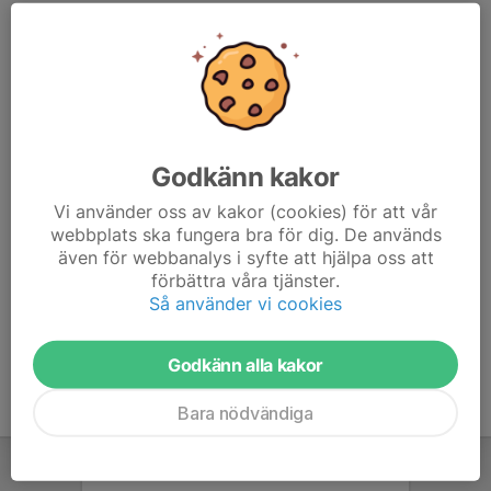
7. Fässbergs IF Vit
20
11
36
8. Götaholms BK Vit
20
25
33
9. Hisingsbacka FC Vit
20
-5
27
Godkänn kakor
10. IF Mölndal Fotboll
20
-8
18
Vi använder oss av kakor (cookies) för att vår
11. Kareby/Romelanda/Kode
20
-39
13
webbplats ska fungera bra för dig. De används
även för webbanalys i syfte att hjälpa oss att
12. Kållered SK Blå
20
-91
10
förbättra våra tjänster.
Så använder vi cookies
13. IF Vardar/Makedonija
21
-79
1
Godkänn alla kakor
Bara nödvändiga