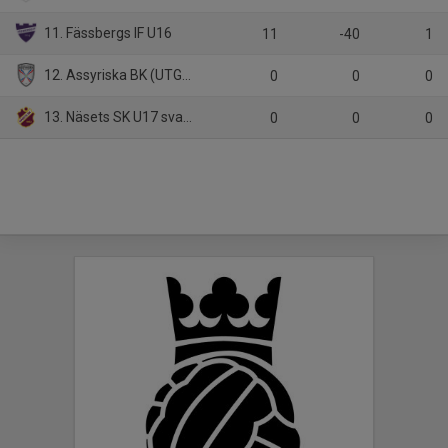
11. Fässbergs IF U16
11
-40
1
12. Assyriska BK (UTGÅR)
0
0
0
13. Näsets SK U17 svart (UTGÅR)
0
0
0