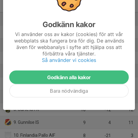
Pojkar 2009-2010(16-17 år)
Svår Grupp B
M
+/-
P
1. BK Häcken Svart
8
38
21
Godkänn kakor
2. Ale United U17 Lag 2
9
6
19
Vi använder oss av kakor (cookies) för att vår
webbplats ska fungera bra för dig. De används
3. Tölö IF U17
9
9
18
även för webbanalys i syfte att hjälpa oss att
förbättra våra tjänster.
4. Mölnlycke IS Ungdom
10
7
18
Så använder vi cookies
5. Mossens BK Svart
11
6
18
Godkänn alla kakor
6. Hovås Billdal IF U17-P Blå
9
0
14
Bara nödvändiga
7. SG Ruddalen IF U17
8
3
13
8. Surte IS FK
10
-12
12
9. Gunnilse IS
9
4
11
10. Finlandia Pallo AIF
8
-21
3