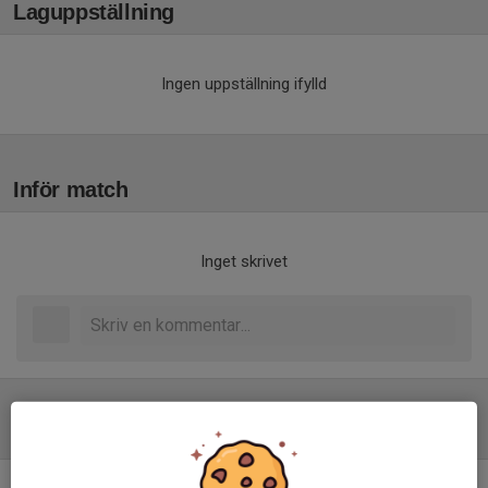
Laguppställning
Ingen uppställning ifylld
Inför match
Inget skrivet
Tabell