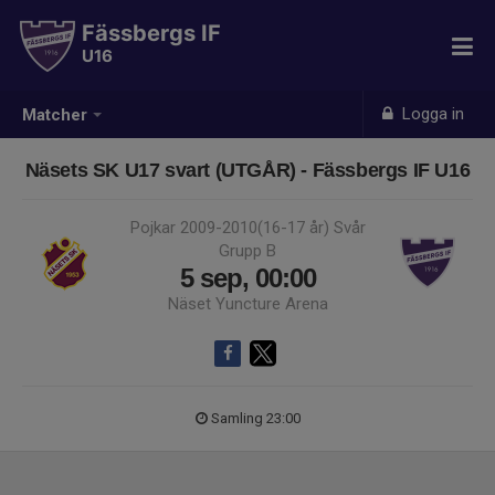
Fässbergs IF
U16
Logga in
Matcher
Näsets SK U17 svart (UTGÅR) - Fässbergs IF U16
Pojkar 2009-2010(16-17 år) Svår
Grupp B
5 sep, 00:00
Näset Yuncture Arena
Samling 23:00