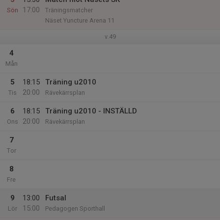
17:00
Sön
Träningsmatcher
Näset Yuncture Arena 11
v.49
4
Mån
5
18:15
Träning u2010
20:00
Tis
Rävekärrsplan
6
18:15
Träning u2010 - INSTÄLLD
20:00
Ons
Rävekärrsplan
7
Tor
8
Fre
9
13:00
Futsal
15:00
Lör
Pedagogen Sporthall