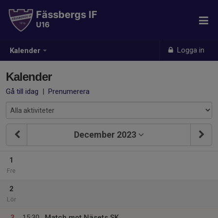
Fässbergs IF
U16
Logga in
Kalender
Kalender
Gå till idag
|
Prenumerera
December 2023
1
Fre
2
Lör
3
15:30
Match mot Näsets SK