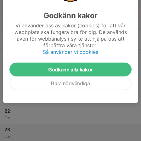
17
Godkänn kakor
Sön
Vi använder oss av kakor (cookies) för att vår
v.51
webbplats ska fungera bra för dig. De används
18
även för webbanalys i syfte att hjälpa oss att
Mån
förbättra våra tjänster.
Så använder vi cookies
19
19:00
Julavslutning
21:00
Tis
Glasbergsskolan
Godkänn alla kakor
20
18:30
Dela ut granlappar
20:00
Ons
Rävekärrsplan
Bara nödvändiga
21
Tor
22
Fre
23
Lör