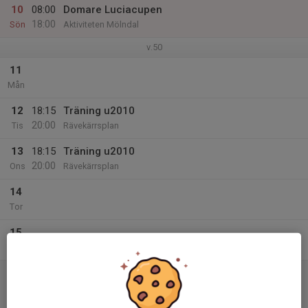
10
08:00
Domare Luciacupen
18:00
Sön
Aktiviteten Mölndal
v.50
11
Mån
12
18:15
Träning u2010
20:00
Tis
Rävekärrsplan
13
18:15
Träning u2010
20:00
Ons
Rävekärrsplan
14
Tor
15
Fre
16
12:45
Match mot Örgryte IS
14:15
Lör
Träningsmatcher
Åbyvallen 1