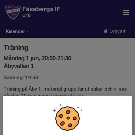
Fässbergs IF
U16
Logga in
Kalender
Träning
Måndag 1 jun, 20:00-21:30
Åbyvallen 1
Samling: 19:50
Träning på Åby 1, material grupp tar ut saker och vi ses
på plan 10 min innan träning startar.
Grön Träning.