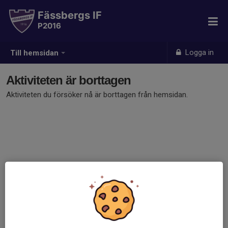
Fässbergs IF
P2016
Logga in
Till hemsidan
Aktiviteten är borttagen
Aktiviteten du försöker nå är borttagen från hemsidan.