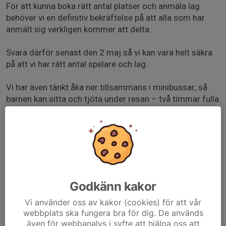
För att kunna boka rätt antal platser och anmäla lag
behöver vi en definitiv bekräftelse på att alla som har
anmält sig verkligen kommer att delta.
Svara därför senast den 2 maj så vi kan vara helt säkra
på att vi har rätt antal spelare och lag.
Vi har även tänkt åka ner tillsammans i minibussar, så
barnen kan sitta och tjöta under resan – två timmar fulla
av snack och förväntningar! 🚐💬 Det här gör också att
föräldrar kan ta det lite lugnare och i stället komma när
den första matchen spelas, utan att behöva stressa på
vägen dit.
Varje spelare betalar för sin övernattning, vilket brukar
kosta runt 1500 kronor (kolla gärna cupens hemsida för
Godkänn kakor
exakt pris).
Vi använder oss av kakor (cookies) för att vår
webbplats ska fungera bra för dig. De används
Vi ser fram emot en grym cup där alla får spela, umgås
även för webbanalys i syfte att hjälpa oss att