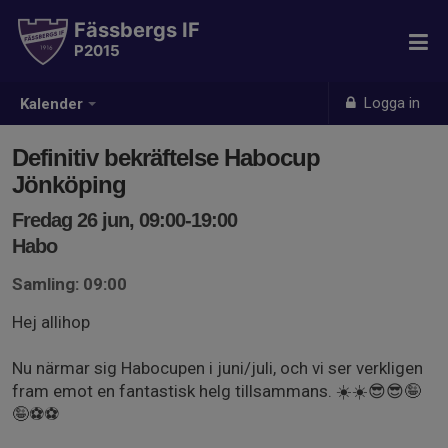
Fässbergs IF
P2015
Logga in
Kalender
Definitiv bekräftelse Habocup
Jönköping
Fredag 26 jun, 09:00-19:00
Habo
Samling: 09:00
Hej allihop
Nu närmar sig Habocupen i juni/juli, och vi ser verkligen
fram emot en fantastisk helg tillsammans. ☀️☀️😎😎🤪
🤪⚽⚽