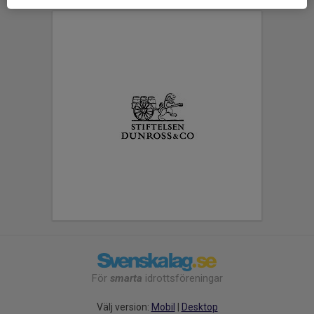
För
smarta
idrottsföreningar
Välj version:
Mobil
|
Desktop