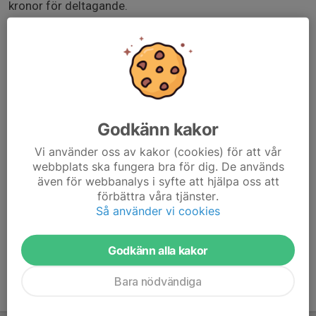
kronor för deltagande.
För deltagande på eventuell cup med övernattning
betalar varje spelare för övernattning. Vad
övernattningen kostar ser ni på respektive cups hemsida
men räkna ca 1500 kronor.
Cuperna är oftast lördag och söndag så skriv i anmälan
Godkänn kakor
om man tex bara kan ena dagen så vi vet.
Vi använder oss av kakor (cookies) för att vår
webbplats ska fungera bra för dig. De används
Forza Fässberg P15!
även för webbanalys i syfte att hjälpa oss att
eskilscupen.nu/sv
förbättra våra tjänster.
Så använder vi cookies
Godkänn alla kakor
Bara nödvändiga