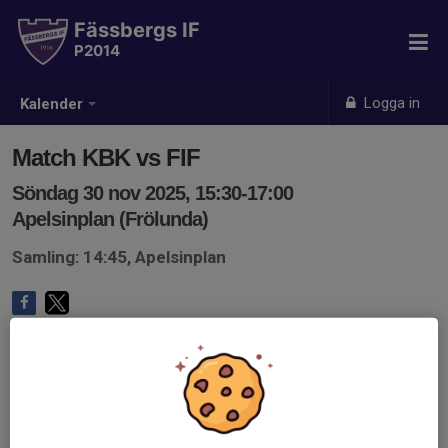
Fässbergs IF
P2014
Logga in
Kalender
Match KBK vs FIF
Söndag 30 nov 2025, 15:30-17:00
Apelsinplan (Frölunda)
Samling: 14:45, Apelsinplan