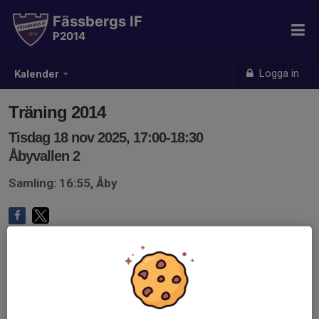
Fässbergs IF
P2014
Logga in
Kalender
Träning 2014
Tisdag 18 nov 2025, 17:00-18:30
Åbyvallen 2
Samling: 16:55, Åby