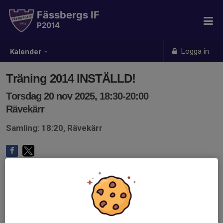
Fässbergs IF
P2014
Logga in
Kalender
Träning 2014 INSTÄLLD!
Torsdag 20 nov 2025, 18:30-20:00
Rävekärr
Samling: 18:20, Rävekärr