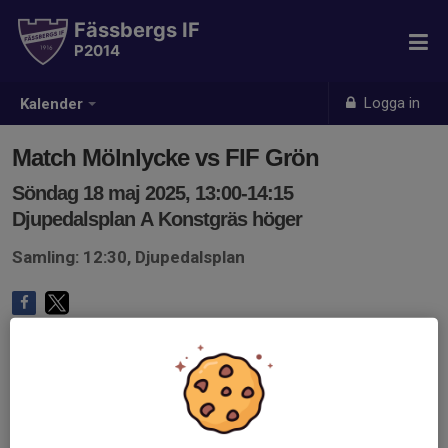
Fässbergs IF
P2014
Logga in
Kalender
Match Mölnlycke vs FIF Grön
Söndag 18 maj 2025, 13:00-14:15
Djupedalsplan A Konstgräs höger
Samling: 12:30, Djupedalsplan