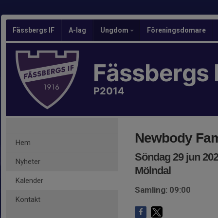
Fässbergs IF
A-lag
Ungdom
Föreningsdomare
Fässbergs 
P2014
Newbody Fam
Hem
Söndag 29 jun 202
Nyheter
Mölndal
Kalender
Samling: 09:00
Kontakt