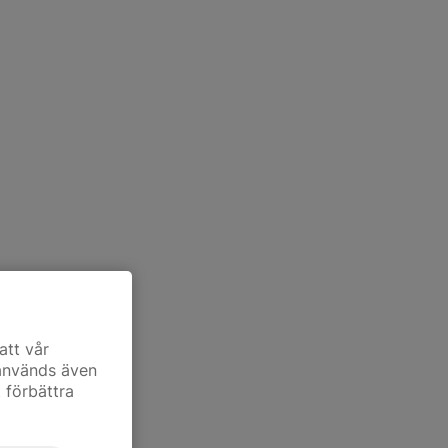
att vår
 används även
t förbättra