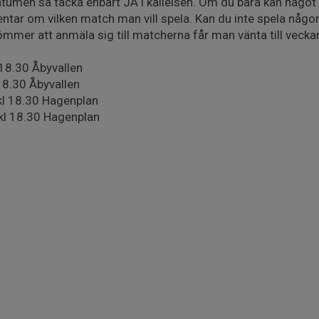
tumen så tacka enbart JA i kallelsen. Om du bara kan något
tar om vilken match man vill spela. Kan du inte spela någo
mer att anmäla sig till matcherna får man vänta till veckan
18.30 Åbyvallen
 18.30 Åbyvallen
kl 18.30 Hagenplan
 kl 18.30 Hagenplan