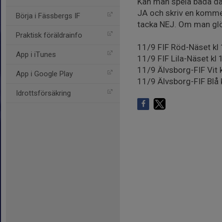
Kan man spela båda da
JA och skriv en kommen
Börja i Fässbergs IF
tacka NEJ. Om man glöm
Praktisk föräldrainfo
11/9 FIF Röd-Näset kl 
App i iTunes
11/9 FIF Lila-Näset kl
11/9 Älvsborg-FIF Vit 
App i Google Play
11/9 Älvsborg-FIF Blå
Idrottsförsäkring