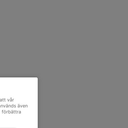
att vår
 används även
t förbättra