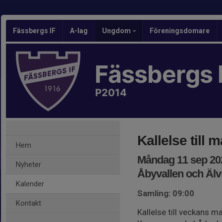
Fässbergs IF
A-lag
Ungdom
Föreningsdomare
Fässbergs 
P2014
Kallelse till 
Hem
Måndag 11 sep 202
Nyheter
Åbyvallen och Äl
Kalender
Samling: 09:00
Kontakt
Kallelse till veckans m