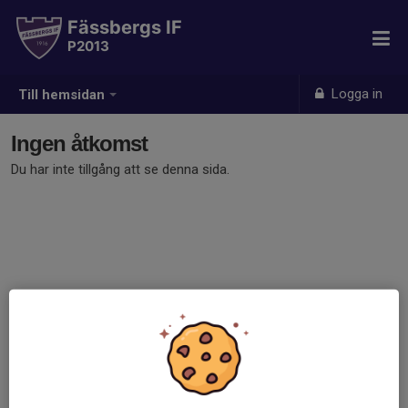
Fässbergs IF
P2013
Logga in
Till hemsidan
Ingen åtkomst
Du har inte tillgång att se denna sida.