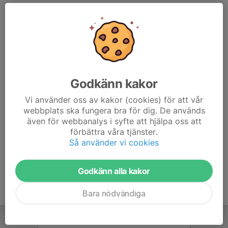
Glöm inte lämpliga skor, benskydd och vattenflaska.
Rävekärrsplanen ligger bredvid Rävekärrsskolan
För att vi ska kunna planera träningen MÅSTE ni svara på
kallelsen, gärna så snart som möjligt.
Godkänn kakor
Kallelsen stänger en timme innan träning. Om något
skulle ändras efter det, vänligen hör av er på Whatsapp
Vi använder oss av kakor (cookies) för att vår
webbplats ska fungera bra för dig. De används
även för webbanalys i syfte att hjälpa oss att
Väl mött på onsdag
förbättra våra tjänster.
Så använder vi cookies
Godkänn alla kakor
Bara nödvändiga