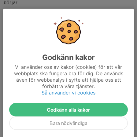
börjar.
Glöm inte lämpliga skor, benskydd och vattenflaska.
Rävekärrsplanen ligger bredvid Rävekärrsskolan
För att vi ska kunna planera träningen MÅSTE ni svara på
kallelsen, gärna så snart som möjligt.
Godkänn kakor
Kallelsen stänger lördag vid midnatt. Om något skulle
ändras efter det, vänligen hör av er till Mattias J eller
Vi använder oss av kakor (cookies) för att vår
skriv på Whatsapp.
webbplats ska fungera bra för dig. De används
även för webbanalys i syfte att hjälpa oss att
förbättra våra tjänster.
Väl mött på söndag
Så använder vi cookies
Godkänn alla kakor
Bara nödvändiga