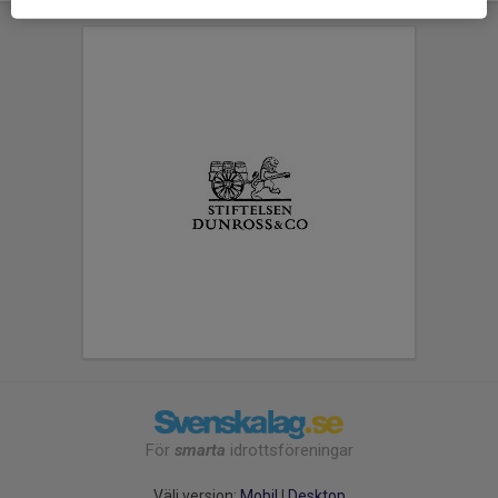
För
smarta
idrottsföreningar
Välj version:
Mobil
|
Desktop