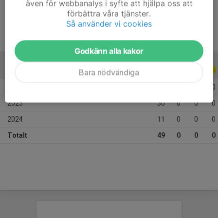
även för webbanalys i syfte att hjälpa oss att
Ålder
14 år
förbättra våra tjänster.
Så använder vi cookies
Godkänn alla kakor
ALLA SERIER
ALLA ÅR
Bara nödvändiga
2026
8
0
0
0
2025
30
0
0
0
2024
11
0
0
0
Totalt
49
0
0
0