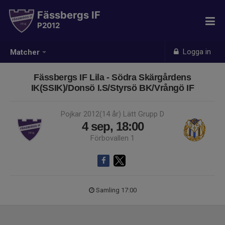
Fässbergs IF
P2012
Logga in
Matcher
Fässbergs IF Lila - Södra Skärgårdens
IK(SSIK)/Donsö I.S/Styrsö BK/Vrångö IF
Pojkar 2012(14 år) Lätt Grupp D
4 sep, 18:00
Förbovallen 1
Samling 17:00