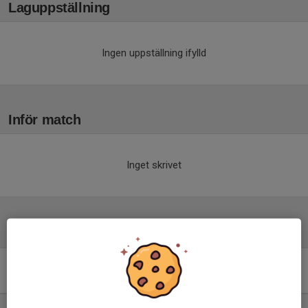
Laguppställning
Ingen uppställning ifylld
Inför match
Inget skrivet
Tabell
Pojkar 2012(14 år) Lätt
Grupp D
M
+/-
P