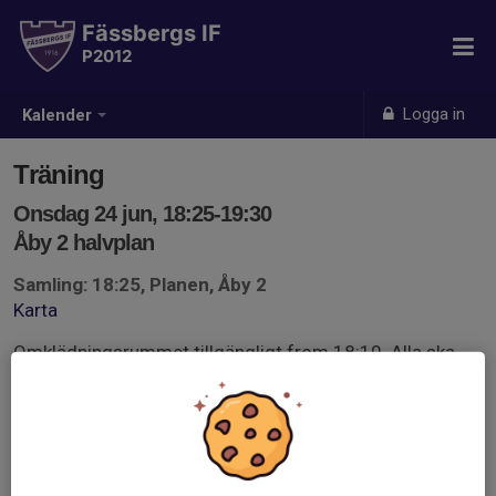
Fässbergs IF
P2012
Logga in
Kalender
Träning
Onsdag 24 jun, 18:25-19:30
Åby 2 halvplan
Samling: 18:25, Planen, Åby 2
Karta
Omklädningsrummet tillgängligt from 18:10. Alla ska
vara ombytta och klara ute på planen 18:25.