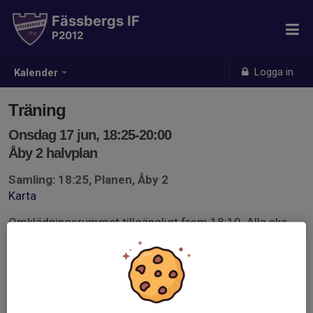
Fässbergs IF
P2012
Logga in
Kalender
Träning
Onsdag 17 jun, 18:25-20:00
Åby 2 halvplan
Samling: 18:25, Planen, Åby 2
Karta
Omklädningsrummet tillgängligt from 18:10. Alla ska
vara ombytta och klara ute på planen 18:25.