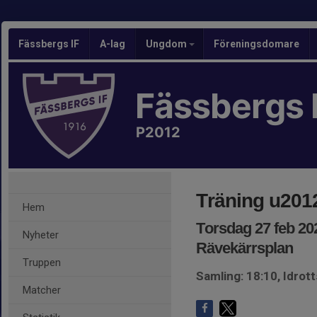
Fässbergs IF
A-lag
Ungdom
Föreningsdomare
Fässbergs 
P2012
Träning u201
Hem
Torsdag 27 feb 202
Nyheter
Rävekärrsplan
Truppen
Samling: 18:10, Idrot
Matcher