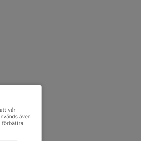
att vår
 används även
t förbättra