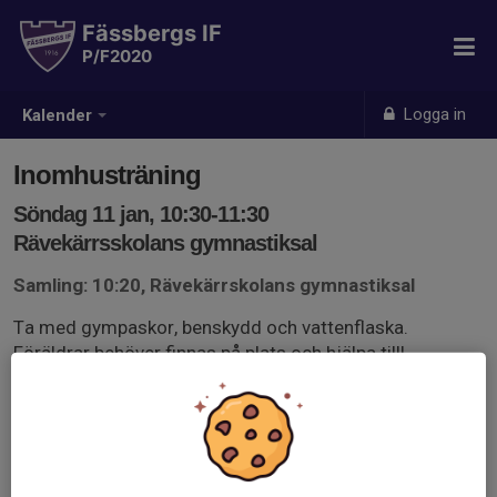
Fässbergs IF
P/F2020
Logga in
Kalender
Inomhusträning
Söndag 11 jan, 10:30-11:30
Rävekärrsskolans gymnastiksal
Samling: 10:20, Rävekärrskolans gymnastiksal
Ta med gympaskor, benskydd och vattenflaska.
Föräldrar behöver finnas på plats och hjälpa till!