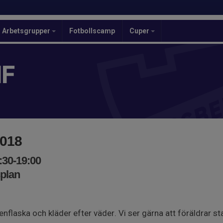
Arbetsgrupper
Fotbollscamp
Cuper
IF
2018
:30-19:00
splan
nflaska och kläder efter väder. Vi ser gärna att föräldrar st