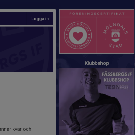
Logga in
Klubbshop
annar kvar och