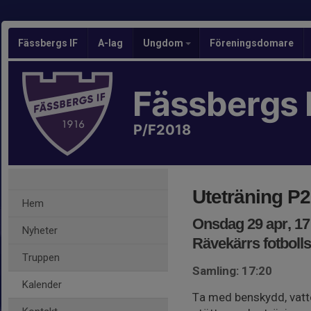
Fässbergs IF
A-lag
Ungdom
Föreningsdomare
Fässbergs 
P/F2018
Uteträning P
Hem
Onsdag 29 apr, 17
Nyheter
Rävekärrs fotboll
Truppen
Samling: 17:20
Kalender
Ta med benskydd, vatte