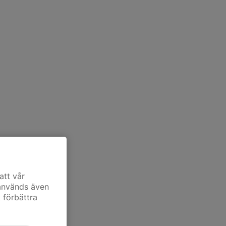
att vår
 används även
t förbättra